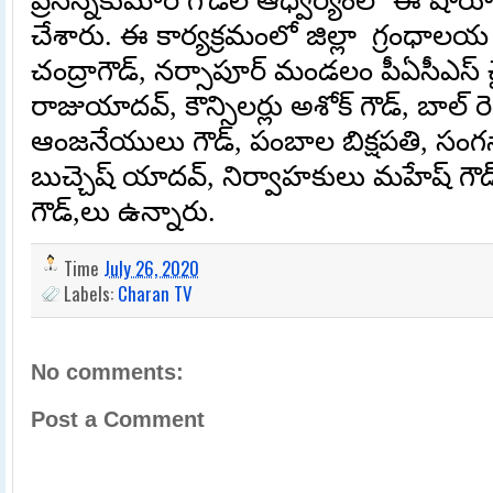
ప్రసన్నకుమార్ గౌడ్‌ల ఆధ్వర్యంలో ఈ షోర
చేశారు. ఈ కార్యక్రమంలో జిల్లా
గ్రంధాలయ 
చంద్రాగౌడ్
,
నర్సాపూర్ మండలం పీఏసీఎస్ చై
రాజుయాదవ్
,
కౌన్సిలర్లు అశోక్
గౌడ్
,
బాల్ రెడ
ఆంజనేయులు గౌడ్
,
పంబాల బిక్షపతి
,
సంగస
బుచ్చెష్ యాదవ్
,
నిర్వాహకులు మహేష్ గౌడ
గౌడ్
,
లు ఉన్నారు.
Time
July 26, 2020
Labels:
Charan TV
No comments:
Post a Comment