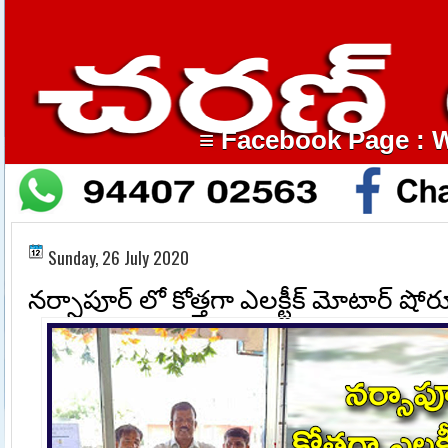
≡ Facebook Page : Wha
Sunday, 26 July 2020
నర్సాపూర్ లో కోత్తగా ఎలక్టీక్ మోటార్ షో