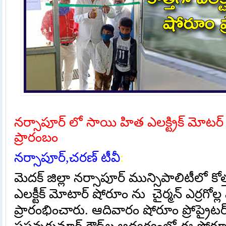
నర్సాపూర్ లో సాయి హిత ఎలక్ట్రిక్ మోటర
ప్రారంబం
నర్సాపూర్
,
చరణ్ టీవీ
:
మెదక్ జిల్లా నర్సాపూర్ మున్సిపాలిటీలో క
ఎలక్టీక్ మోటార్ షోరూం ను చైర్మన్ ఎర్రగో
ప్రారంభించారు. ఆదివారం షోరూం ప్రోప్రైటర